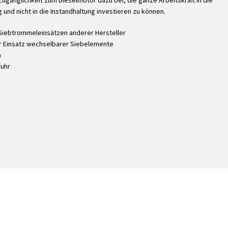
 Zugänglichkeit zum Dieselmotor dazu bei, die ganze Arbeitskraft in die
nd nicht in die Instandhaltung investieren zu können.
Siebtrommeleinsätzen anderer Hersteller
er Einsatz wechselbarer Siebelemente
h
fuhr