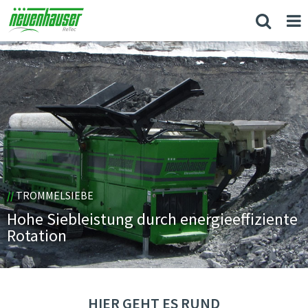
//
TROMMELSIEBE
Hohe Siebleistung durch energieeffiziente
Rotation
HIER GEHT ES RUND