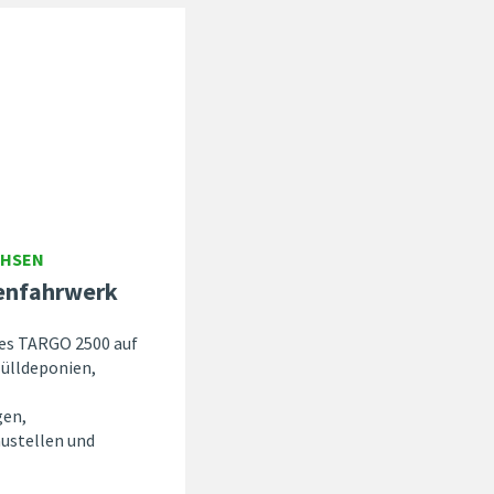
CHSEN
enfahrwerk
des TARGO 2500 auf
ülldeponien,
gen,
ustellen und