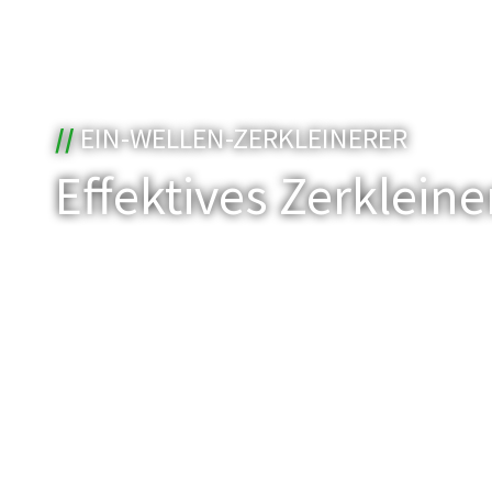
//
EIN-WELLEN-ZERKLEINERER
Effektives Zerklei