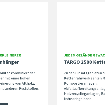
ERKLEINERER
JEDEM GELÄNDE GEWA
nhänger
TARGO 2500 Kett
bilität kombiniert der
Zu den Einsatzgebieten 
r mit einer hohen
Kettenfahrwerk zählen M
kleinerung von Altholz,
Kompostieranlagen,
und anderen Reststoffen.
Abfallaufbereitungsanla
Holzrecyclinganlagen, Ba
Industriegelände.