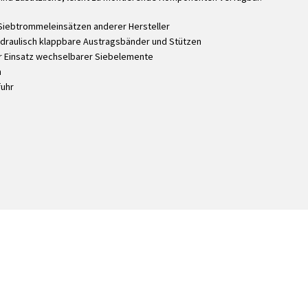
Siebtrommeleinsätzen anderer Hersteller
ydraulisch klappbare Austragsbänder und Stützen
er Einsatz wechselbarer Siebelemente
h
fuhr