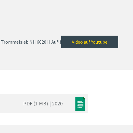
Trommelsieb NH 6020 H Auflieger
Video auf Youtube
PDF (1 MB) | 2020