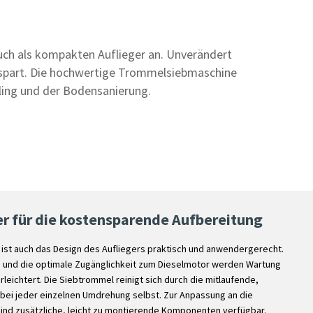
ch als kompakten Auflieger an. Unverändert
en spart. Die hochwertige Trommelsiebmaschine
ling und der Bodensanierung.
er für die kostensparende Aufbereitung
 ist auch das Design des Aufliegers praktisch und anwendergerecht.
n und die optimale Zugänglichkeit zum Dieselmotor werden Wartung
leichtert. Die Siebtrommel reinigt sich durch die mitlaufende,
 bei jeder einzelnen Umdrehung selbst. Zur Anpassung an die
sind zusätzliche, leicht zu montierende Komponenten verfügbar.