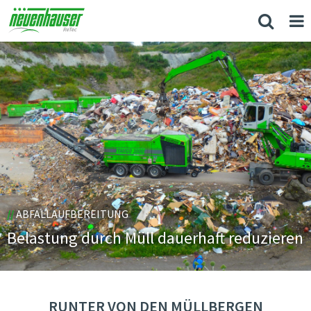
//
ABFALLAUFBEREITUNG
Belastung durch Müll dauerhaft reduzieren
RUNTER VON DEN MÜLLBERGEN